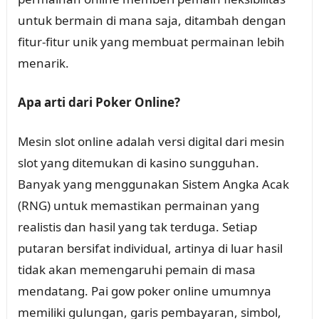
untuk bermain di mana saja, ditambah dengan
fitur-fitur unik yang membuat permainan lebih
menarik.
Apa arti dari Poker Online?
Mesin slot online adalah versi digital dari mesin
slot yang ditemukan di kasino sungguhan.
Banyak yang menggunakan Sistem Angka Acak
(RNG) untuk memastikan permainan yang
realistis dan hasil yang tak terduga. Setiap
putaran bersifat individual, artinya di luar hasil
tidak akan memengaruhi pemain di masa
mendatang. Pai gow poker online umumnya
memiliki gulungan, garis pembayaran, simbol,