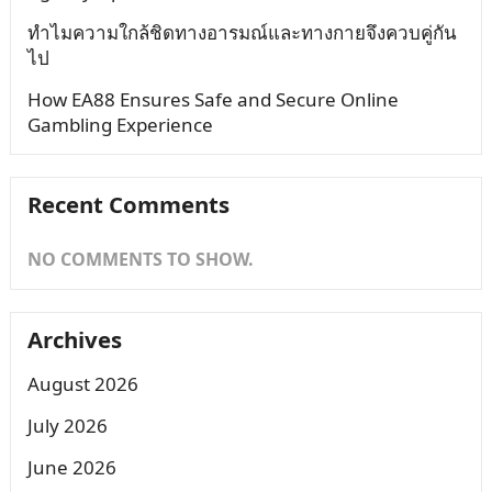
ทำไมความใกล้ชิดทางอารมณ์และทางกายจึงควบคู่กัน
ไป
How EA88 Ensures Safe and Secure Online
Gambling Experience
Recent Comments
NO COMMENTS TO SHOW.
Archives
August 2026
July 2026
June 2026