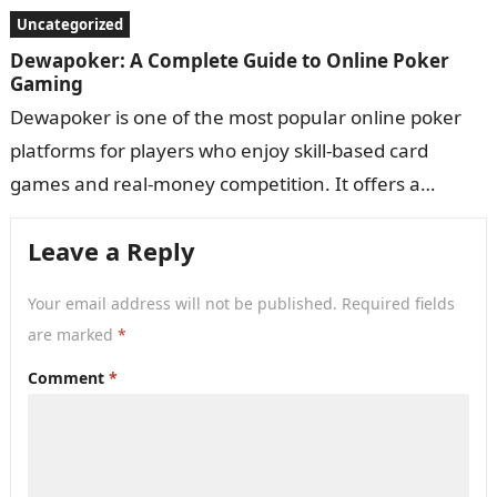
Uncategorized
Dewapoker: A Complete Guide to Online Poker
Gaming
Dewapoker is one of the most popular online poker
platforms for players who enjoy skill-based card
games and real-money competition. It offers a
smooth and user-friendly environment where…
Leave a Reply
Your email address will not be published.
Required fields
are marked
*
Comment
*