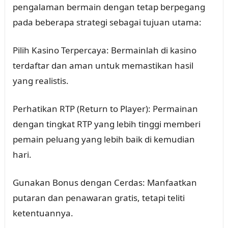
pengalaman bermain dengan tetap berpegang
pada beberapa strategi sebagai tujuan utama:
Pilih Kasino Terpercaya: Bermainlah di kasino
terdaftar dan aman untuk memastikan hasil
yang realistis.
Perhatikan RTP (Return to Player): Permainan
dengan tingkat RTP yang lebih tinggi memberi
pemain peluang yang lebih baik di kemudian
hari.
Gunakan Bonus dengan Cerdas: Manfaatkan
putaran dan penawaran gratis, tetapi teliti
ketentuannya.