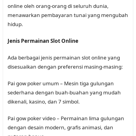
online oleh orang-orang di seluruh dunia,
menawarkan pembayaran tunai yang mengubah
hidup.
Jenis Permainan Slot Online
Ada berbagai jenis permainan slot online yang
disesuaikan dengan preferensi masing-masing:
Pai gow poker umum – Mesin tiga gulungan
sederhana dengan buah-buahan yang mudah
dikenali, kasino, dan 7 simbol.
Pai gow poker video – Permainan lima gulungan
dengan desain modern, grafis animasi, dan