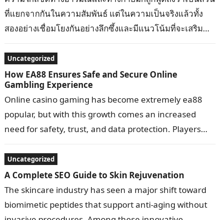
ที่แยกจากกันในความสัมพันธ์ แต่ในความเป็นจริงแล้วทั้ง
สองอย่างเชื่อมโยงกันอย่างลึกซึ้งและมีแนวโน้มที่จะเสริม
สร้างซึ่งกันและกันเมื่อมีทั้งสองอย่าง ความใกล้ชิดทาง
อารมณ์หมายถึงความรู้สึกไว้วางใจ ความเข้าใจ และความ
Uncategorized
ใกล้ชิดที่พัฒนาขึ้นเมื่อคนสองคนรู้สึกปลอดภัยที่จะแบ่งปัน
How EA88 Ensures Safe and Secure Online
Gambling Experience
ความคิด ความรู้สึก และความเปราะบางของกันและกัน ใน
Online casino gaming has become extremely ea88
ขณะที่ความใกล้ชิดทางกายรวมถึงการแสดงออกถึงความรัก
popular, but with this growth comes an increased
เช่น การกอด การจับมือ การกอดรัด และการเชื่อมต่อทาง
need for safety, trust, and data protection. Players
กายที่ใกล้ชิดในรูปแบบอื่นๆ คลิปหลุด เมื่อรวมกันในวิธีที่
want to be sure that…
เหมาะสม ความใกล้ชิดทั้งสองรูปแบบนี้จะสร้างรากฐานที่
Uncategorized
แข็งแกร่งซึ่งสนับสนุนความพึงพอใจในความสัมพันธ์ระยะ
A Complete SEO Guide to Skin Rejuvenation
ยาวและสุขภาวะทางอารมณ์ หนึ่งในเหตุผลหลักที่ความใกล้
The skincare industry has seen a major shift toward
ชิดทางอารมณ์และทางกายควบคู่กันไปก็คือ ความไว้วางใจ
biomimetic peptides that support anti-aging without
ทางอารมณ์ช่วยเพิ่มความสบายทางกาย เมื่อบุคคลรู้สึก
invasive procedures. Among these innovative
ปลอดภัยทางอารมณ์กับคู่ของตน พวกเขามีแนวโน้มที่จะ