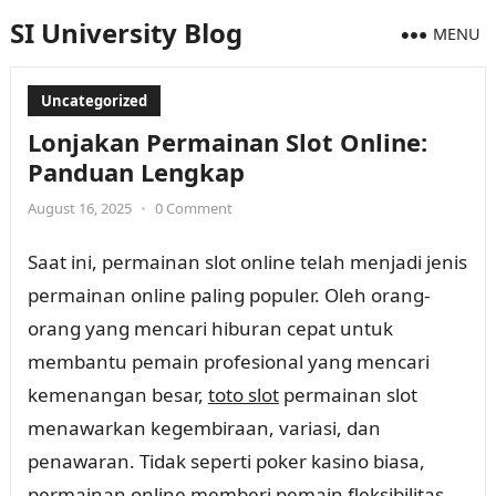
SI University Blog
MENU
Uncategorized
Lonjakan Permainan Slot Online:
Panduan Lengkap
August 16, 2025
•
0 Comment
Saat ini, permainan slot online telah menjadi jenis
permainan online paling populer. Oleh orang-
orang yang mencari hiburan cepat untuk
membantu pemain profesional yang mencari
kemenangan besar,
toto slot
permainan slot
menawarkan kegembiraan, variasi, dan
penawaran. Tidak seperti poker kasino biasa,
permainan online memberi pemain fleksibilitas