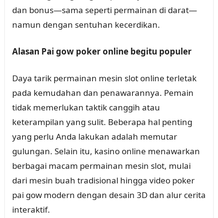
dan bonus—sama seperti permainan di darat—
namun dengan sentuhan kecerdikan.
Alasan Pai gow poker online begitu populer
Daya tarik permainan mesin slot online terletak
pada kemudahan dan penawarannya. Pemain
tidak memerlukan taktik canggih atau
keterampilan yang sulit. Beberapa hal penting
yang perlu Anda lakukan adalah memutar
gulungan. Selain itu, kasino online menawarkan
berbagai macam permainan mesin slot, mulai
dari mesin buah tradisional hingga video poker
pai gow modern dengan desain 3D dan alur cerita
interaktif.