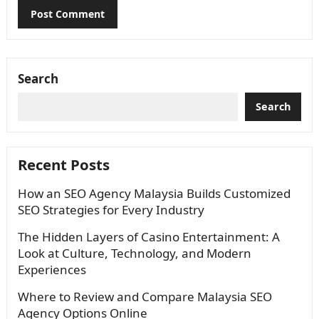
Search
Search
Recent Posts
How an SEO Agency Malaysia Builds Customized
SEO Strategies for Every Industry
The Hidden Layers of Casino Entertainment: A
Look at Culture, Technology, and Modern
Experiences
Where to Review and Compare Malaysia SEO
Agency Options Online