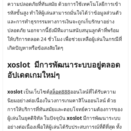
ความปลอดภัยที่ทันสมัย ด้วยการใช้เทคโนโลยีการเข้า
รหัสขั้นสูง ทำให้ผู้เล่นสามารถมั่นใจได้ว่าข้อมูลส่วนตัว
และการทำธุรกรรมทางการเงินจะถูกเก็บรักษาอย่าง
ปลอดภัย นอกจากนี้ยังมีทีมงานสนับสนุนลูกค้าที่พร้อม
ให้บริการตลอด 24 ชั่วโมง เพื่อช่วยเหลือผู้เล่นในกรณีที่
เกิดปัญหาหรือข้อสงสัยใดๆ
xoslot มีการพัฒนาระบบอยู่ตลอด
อัปเดตเกมใหม่ๆ
xoslot
เป็นเว็บไซต์
สล็อต888
ออนไลน์ที่ได้รับความ
นิยมอย่างต่อเนื่องในวงการเกมคาสิโนออนไลน์ ด้วย
การให้บริการที่ทันสมัยและตอบโจทย์ความต้องการของ
ผู้เล่นในยุคดิจิทัล ในปัจจุบัน
xoslot
มีการพัฒนาระบบ
อย่างต่อเนื่องเพื่อให้ผู้เล่นได้รับประสบการณ์ที่ดีที่สุด ทั้ง