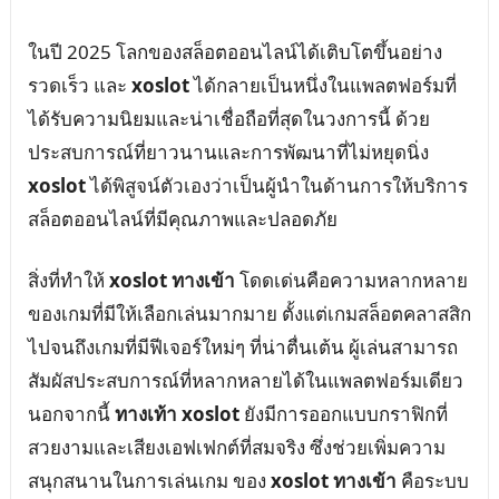
ในปี 2025 โลกของสล็อตออนไลน์ได้เติบโตขึ้นอย่าง
รวดเร็ว และ
xoslot
ได้กลายเป็นหนึ่งในแพลตฟอร์มที่
ได้รับความนิยมและน่าเชื่อถือที่สุดในวงการนี้ ด้วย
ประสบการณ์ที่ยาวนานและการพัฒนาที่ไม่หยุดนิ่ง
xoslot
ได้พิสูจน์ตัวเองว่าเป็นผู้นำในด้านการให้บริการ
สล็อตออนไลน์ที่มีคุณภาพและปลอดภัย
สิ่งที่ทำให้
xoslot ทางเข้า
โดดเด่นคือความหลากหลาย
ของเกมที่มีให้เลือกเล่นมากมาย ตั้งแต่เกมสล็อตคลาสสิก
ไปจนถึงเกมที่มีฟีเจอร์ใหม่ๆ ที่น่าตื่นเต้น ผู้เล่นสามารถ
สัมผัสประสบการณ์ที่หลากหลายได้ในแพลตฟอร์มเดียว
นอกจากนี้
ทางเท้า xoslot
ยังมีการออกแบบกราฟิกที่
สวยงามและเสียงเอฟเฟกต์ที่สมจริง ซึ่งช่วยเพิ่มความ
สนุกสนานในการเล่นเกม ของ
xoslot ทางเข้า
คือระบบ