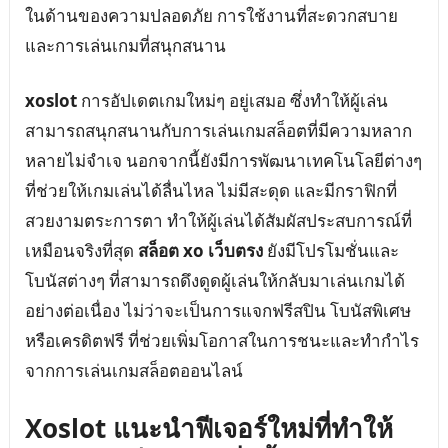
ในด้านของความปลอดภัย การใช้งานที่สะดวกสบาย
และการเล่นเกมที่สนุกสนาน
xoslot
การอัปเดตเกมใหม่ๆ อยู่เสมอ ซึ่งทำให้ผู้เล่น
สามารถสนุกสนานกับการเล่นเกมสล็อตที่มีความหลาก
หลายไม่จำเจ นอกจากนี้ยังมีการพัฒนาเทคโนโลยีต่างๆ
ที่ช่วยให้เกมเล่นได้ลื่นไหล ไม่มีสะดุด และมีกราฟิกที่
สวยงามตระการตา ทำให้ผู้เล่นได้สัมผัสประสบการณ์ที่
เหมือนจริงที่สุด
สล็อต xo เว็บตรง
ยังมีโปรโมชั่นและ
โบนัสต่างๆ ที่สามารถดึงดูดผู้เล่นให้กลับมาเล่นเกมได้
อย่างต่อเนื่อง ไม่ว่าจะเป็นการแจกฟรีสปิน โบนัสพิเศษ
หรือเครดิตฟรี ที่ช่วยเพิ่มโอกาสในการชนะและทำกำไร
จากการเล่นเกมสล็อตออนไลน์
Xoslot แนะนำฟีเจอร์ใหม่ที่ทำให้