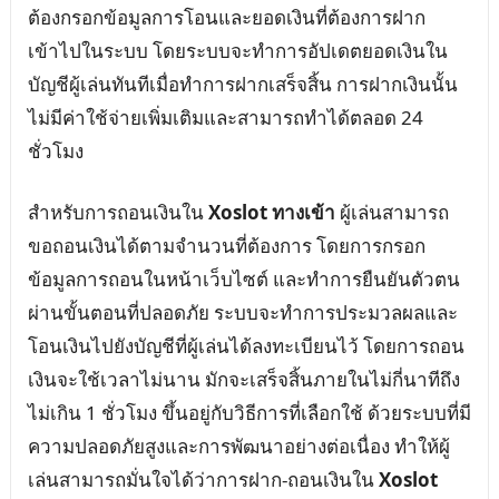
ต้องกรอกข้อมูลการโอนและยอดเงินที่ต้องการฝาก
เข้าไปในระบบ โดยระบบจะทำการอัปเดตยอดเงินใน
บัญชีผู้เล่นทันทีเมื่อทำการฝากเสร็จสิ้น การฝากเงินนั้น
ไม่มีค่าใช้จ่ายเพิ่มเติมและสามารถทำได้ตลอด 24
ชั่วโมง
สำหรับการถอนเงินใน
Xoslot ทางเข้า
ผู้เล่นสามารถ
ขอถอนเงินได้ตามจำนวนที่ต้องการ โดยการกรอก
ข้อมูลการถอนในหน้าเว็บไซต์ และทำการยืนยันตัวตน
ผ่านขั้นตอนที่ปลอดภัย ระบบจะทำการประมวลผลและ
โอนเงินไปยังบัญชีที่ผู้เล่นได้ลงทะเบียนไว้ โดยการถอน
เงินจะใช้เวลาไม่นาน มักจะเสร็จสิ้นภายในไม่กี่นาทีถึง
ไม่เกิน 1 ชั่วโมง ขึ้นอยู่กับวิธีการที่เลือกใช้ ด้วยระบบที่มี
ความปลอดภัยสูงและการพัฒนาอย่างต่อเนื่อง ทำให้ผู้
เล่นสามารถมั่นใจได้ว่าการฝาก-ถอนเงินใน
Xoslot