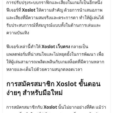
การปรับปรุงระบบกราฟิกและเสียงในเกมก็เป็นอีกหนึ่ง
ฟีเจอร์ที่
Xoslot
ให้ความสำคัญ ด้วยการนำเสนอภาพ
และเสียงที่มีความสมจริงและตระการตา ทำให้ผู้เล่นได้
รับประสบการณ์ที่สมบูรณ์แบบทั้งในด้านการเล่นและ
ความบันเทิง
ฟีเจอร์เหล่านี้ทำให้
Xoslot เว็บตรง
กลายเป็น
แพลตฟอร์มที่น่าสนใจและไม่หยุดยั้งในการพัฒนา เพื่อ
ให้ผู้เล่นสามารถเพลิดเพลินกับเกมสล็อตที่มีความหลาก
หลายและเต็มไปด้วยความสนุกตลอดเวลา
การสมัครสมาชิก Xoslot ขั้นตอน
ง่ายๆ สำหรับมือใหม่
การสมัครสมาชิกกับ
Xoslot
นั้นไม่ยากอย่างที่คิด แม้ว่า