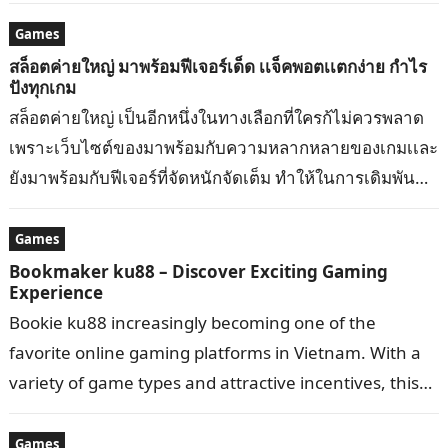
เกมสล็อตที่ มีลิขสิทธิ์เกมเเท้ทุกเกม เเละเกมสล็อตของ
ค่ายbetflix เรานั้นมีการที่ได้รับ อนุญาตอย่างถูกต้อง เเละ
Games
เป็นเกมจริง ที่ไม่มีการดัดเเปลงเกมเเต่อย่างใด เเละเกม
สล็อตค่ายใหญ่ มาพร้อมฟีเจอร์เด็ด เเจ็คพอตเเตกง่าย กำไร
ปังทุกเกม
สล็อตที่นอกจากจะมีลิขสิทธิ์เเท้เเล้ว ค่ายเรานั้นเป็นค่าย
สล็อตค่ายใหญ่ เป็นอีกหนึ่งในทางเลือกที่ใครก้ไม่ควรพลาด
สล็อตตรงที่ไม่มีการผ่านเอเย่นต์ หรือว่าผ่านคนกลางเเน่
เพราะเว็บไซต์ของมาพร้อมกับความหลากหลายของเกมเเละ
นอน เเละท่านสามารถเล่นได้เเบบบสบายใจ เเละทำกำไรกับ
ยังมาพร้อมกับฟีเจอร์ที่จัดหนักจัดเต็ม ทำให้ในการเดิมพัน
ค่าย betflix slot ของเราได้เต็มรูปเเบบ สมัครฟรีที่ค่าย
ในเเต่ละครั้งจะเต็มไปด้วยความตื่นเต้นเร้าใจ โดยเฉพาะ
betflix สมัครง่าย ไม่มีความยุ่งยาก…
อย่างยิ่งเลยก้คือฟีเจอร์ตัวเด้ดที่จะมาช่วยเพิ่มโอกาสให้ท่าน
Games
สามารถเข้ารอบชนะรางวัลได้ง่ายมากยิ่งขึ้น ไม่ว่าจะเป็น
Bookmaker ku88 – Discover Exciting Gaming
Experience
ฟรีสปิน ตัวคูณเงินรางวัล สัญลักษณ์ไวลด์ ฟีเจอร์ในการซื้อ
Bookie ku88 increasingly becoming one of the
โบนัส เเจ็กพอตเเบบโปรเกรสซีพ รวมไปถึง การเล่นเเบบ
favorite online gaming platforms in Vietnam. With a
คลัสเตอร์ ด้วยระบบตัวช่วยต่างๆทำให้ท่านปั่นสล็อตได้
variety of game types and attractive incentives, this
สะดวกเเละง่ายมากยิ่งขึ้น สล็อตเว็บใหญ่ ยังมากับเเจ็ก
house not only attracts players…
พอตเเตกง่าย ที่จะะมาช่วยเพิ่มโอกาสในการคว้าเงินรางวัล
Games
ใหญ่ได้ทุกครั้งที่หมุนสล็อต ไม่เพียงเเค่มีฟีเจอร์เเต่ยังมา