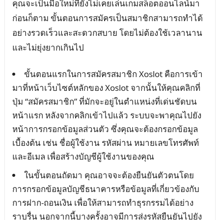
คุณจะเป็นมือใหม่ที่ยังไม่เคยเล่นเกมสล็อตออนไลน์มา
ก่อนก็ตาม ขั้นตอนการสมัครเป็นสมาชิกสามารถทำได้
อย่างรวดเร็วและสะดวกสบาย โดยไม่ต้องใช้เวลานาน
และไม่ยุ่งยากเกินไป
ขั้นตอนแรกในการสมัครสมาชิก Xoslot คือการเข้า
มาที่หน้าเว็บไซต์หลักของ Xoslot จากนั้นให้คุณคลิกที่
ปุ่ม “สมัครสมาชิก” ที่มักจะอยู่ในตำแหน่งที่เด่นชัดบน
หน้าแรก หลังจากคลิกเข้าไปแล้ว ระบบจะพาคุณไปยัง
หน้าการกรอกข้อมูลส่วนตัว ซึ่งคุณจะต้องกรอกข้อมูล
เบื้องต้น เช่น ชื่อผู้ใช้งาน รหัสผ่าน หมายเลขโทรศัพท์
และอีเมล เพื่อสร้างบัญชีผู้ใช้งานของคุณ
ในขั้นตอนถัดมา คุณอาจจะต้องยืนยันตัวตนโดย
การกรอกข้อมูลบัญชีธนาคารหรือข้อมูลที่เกี่ยวข้องกับ
การฝาก-ถอนเงิน เพื่อให้สามารถทำธุรกรรมได้อย่าง
ราบรื่น นอกจากนี้บางครั้งอาจมีการส่งรหัสยืนยันไปยัง